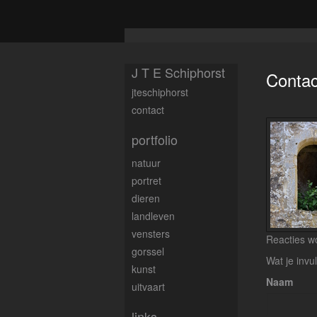
J T E Schiphorst
Contac
jteschiphorst
contact
portfolio
natuur
portret
dieren
landleven
vensters
Reacties wo
gorssel
Wat je invu
kunst
Naam
uitvaart
links