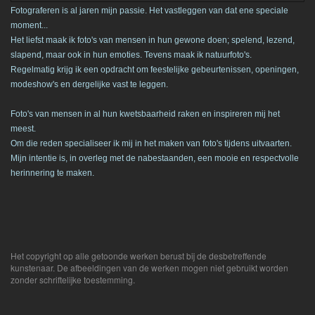
Fotograferen is al jaren mijn passie. Het vastleggen van dat ene speciale
moment...
Het liefst maak ik foto's van mensen in hun gewone doen; spelend, lezend,
slapend, maar ook in hun emoties. Tevens maak ik natuurfoto's.
Regelmatig krijg ik een opdracht om feestelijke gebeurtenissen, openingen,
modeshow's en dergelijke vast te leggen.
Foto's van mensen in al hun kwetsbaarheid raken en inspireren mij het
meest.
Om die reden specialiseer ik mij in het maken van foto's tijdens uitvaarten.
Mijn intentie is, in overleg met de nabestaanden, een mooie en respectvolle
herinnering te maken.
Het copyright op alle getoonde werken berust bij de desbetreffende
kunstenaar. De afbeeldingen van de werken mogen niet gebruikt worden
zonder schriftelijke toestemming.