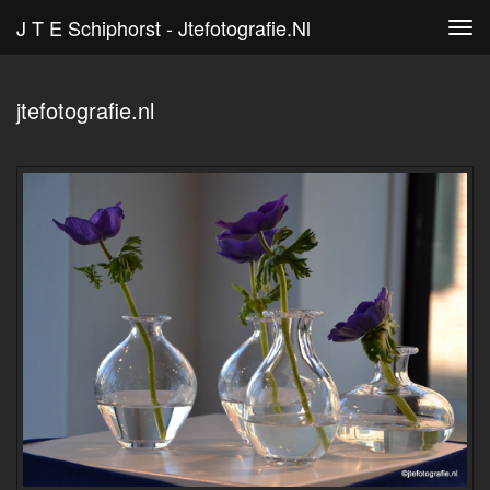
J T E Schiphorst - Jtefotografie.nl
Tog
navi
jtefotografie.nl